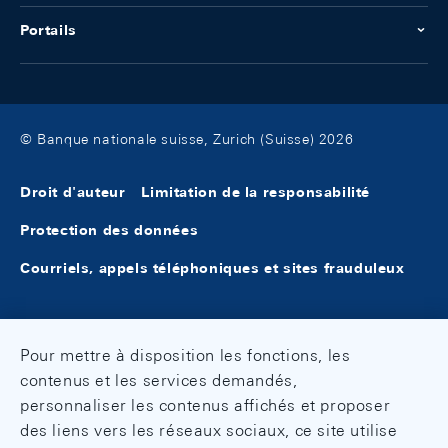
bancaires, 12/2003
bancaires juillet 2015
Portails
Bankenstatistisches Monatsheft -
Bulletin mensuel de statistiques
Bulletin mensuel de statistiques
bancaires juin 2015
bancaires, 9/2003
© Banque nationale suisse, Zurich (Suisse) 2026
Bulletin mensuel de statistiques
Bankenstatistisches Monatsheft -
bancaires mai 2015
Bulletin mensuel de statistiques
Droit d'auteur
Limitation de la responsabilité
bancaires, 6/2003
Bulletin mensuel de statistiques
Protection des données
bancaires avril 2015
Bankenstatistisches Monatsheft -
Courriels, appels téléphoniques et sites frauduleux
Bulletin mensuel de statistiques
Bulletin mensuel de statistiques
bancaires, 3/2003
bancaires mars 2015
Pour mettre à disposition les fonctions, les
Bankenstatistisches Monatsheft -
contenus et les services demandés,
Bulletin mensuel de statistiques
Bulletin mensuel de statistiques
personnaliser les contenus affichés et proposer
bancaires février 2015
bancaires, 12/2002
des liens vers les réseaux sociaux, ce site utilise