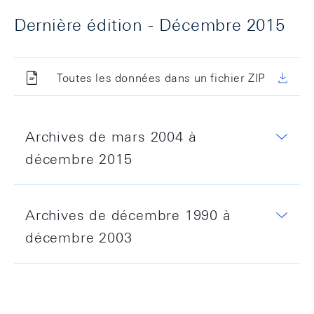
Dernière édition - Décembre 2015
Toutes les données dans un fichier ZIP
Archives de mars 2004 à
décembre 2015
Langues
Archives de décembre 1990 à
Jusqu'en août 2005, la publication paraissait
décembre 2003
uniquement en français/allemand; entre
septembre 2005 et la parution du dernier
Le "Bulletin mensuel de statistiques bancaires"
numéro, il a également existé une édition en
a paru pour la première fois en septembre
allemand/anglais.