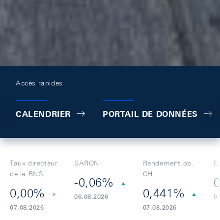
Accès rapides
CALENDRIER
PORTAIL DE DONNÉES
Taux directeur
SARON
Rendement ob.
E
de la BNS
CH
-0,06%
0
0,00%
0,441%
06.08.2026
0
07.08.2026
07.08.2026