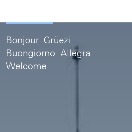
Skip Links Navigation
Header
Meta Navigation
Logo
Recherche
Menu
Bonjour. Grüezi.
Buongiorno. Allegra.
Welcome.