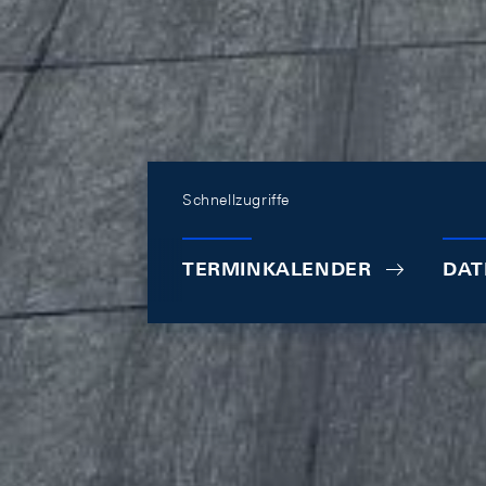
Schnellzugriffe
TERMINKALENDER
DAT
SNB-Leitzins
SARON
Ren
0,00%
-0,06%
0
07.08.2026
06.08.2026
07.