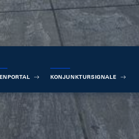
ENPORTAL
KONJUNKTURSIGNALE
dite Bund
EUR / CHF
USD / CHF
,441%
0,9347
0,8111
08.2026
07.08.2026
07.08.2026