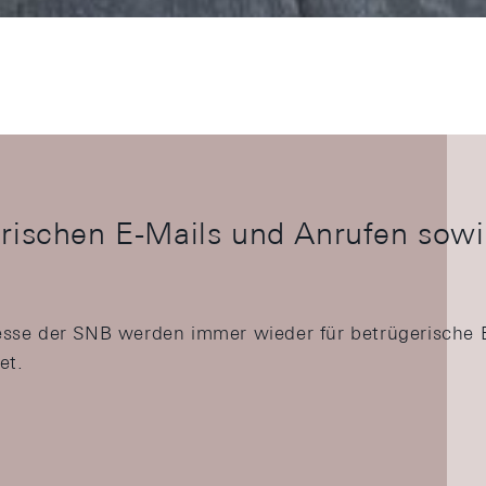
rischen E-Mails und Anrufen sowi
s
sse der SNB werden immer wieder für betrügerische 
et.