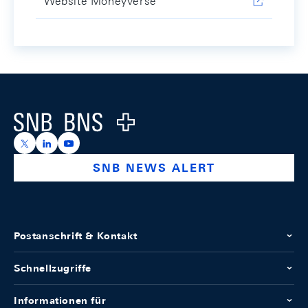
Website Moneyverse
Footer
Logo
https://x.com/snb_bns
https://ch.linkedin.com/company/swiss-national-ba
https://www.youtube.com/@swissnationalbank
SNB NEWS ALERT
Postanschrift & Kontakt
Schnellzugriffe
Informationen für