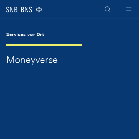
Skip Links Navigation
Header
Meta Navigation
Logo
Suche
Menu
Services vor Ort
Moneyverse