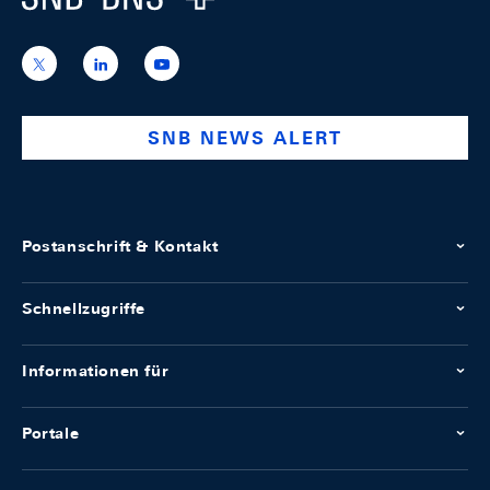
https://x.com/snb_bns
https://ch.linkedin.com/company/swiss-
https://www.youtube.com/@swissnation
national-
bank
SNB NEWS ALERT
Postanschrift & Kontakt
Schnellzugriffe
Informationen für
Portale