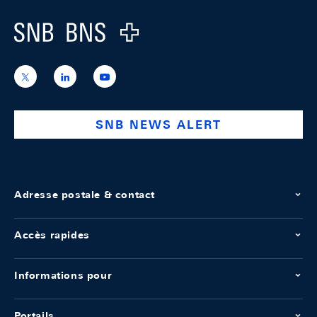
Logo
https://x.com/snb_bns
https://ch.linkedin.com/company/swiss-
https://www.youtube.com/@swissnation
national-
bank
SNB NEWS ALERT
Adresse postale & contact
Accès rapides
Informations pour
Portails