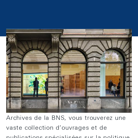
Bienvenue à la Banque nationale suisse.
Au Forum BNS, le centre de conférences
au siège de Zurich, la BNS organise des
conférences et des séminaires pour un
public aussi bien interne qu’externe. Le
Forum BNS offre également des espaces
de travail. À la bibliothèque et aux
Archives de la BNS, vous trouverez une
vaste collection d’ouvrages et de
publications spécialisées sur la politique