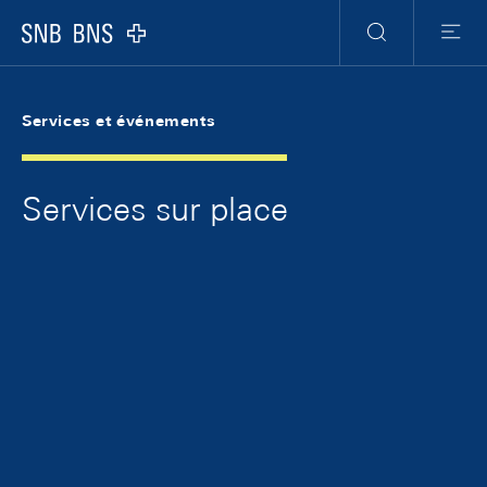
Skip Links Navigation
Header
Meta Navigation
Logo
Recherche
Menu
Services et événements
Services sur place