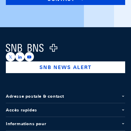
Footer
Logo
https://x.com/snb_bns
https://ch.linkedin.com/company/swiss-national-ba
https://www.youtube.com/@swissnationalbank
SNB NEWS ALERT
Adresse postale & contact
Accès rapides
Informations pour