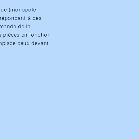
nque (monopole
s répondant à des
emande de la
es pièces en fonction
emplace ceux devant