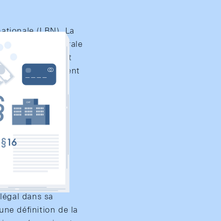
nationale (LBN). La
é de banque centrale
ays. Ce mandat est
e faisant, elle tient
légal dans sa
une définition de la