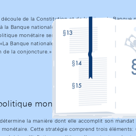
écoule de la Constitution et de la loi sur la Banque 
 à la Banque nationale la tâche de mener, en sa qualit
litique monétaire servant les intérêts généraux du p
«La Banque nationale […] assure la stabilité des prix. C
n de la conjoncture.»
politique monétaire
détermine la manière dont elle accomplit son mandat 
e monétaire. Cette stratégie comprend trois éléments: 