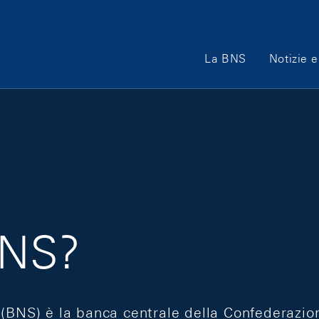
Main Navigation
La BNS
Notizie e
BNS?
(BNS) è la banca centrale della Confederazion