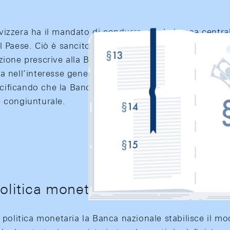
vizzera ha il mandato di condurre, quale banca central
l Paese. Ciò è sancito nella Costituzione federale e ne
zione prescrive alla BNS di condurre, quale banca cen
a nell’interesse generale del Paese. La Legge sulla Ba
ficando che la Banca nazionale garantisce la stabilit
e congiunturale.
politica monetaria
 politica monetaria la Banca nazionale stabilisce il mod