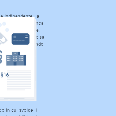
e indipendente, la
lla Legge sulla Banca
trale indipendente,
nca nazionale precisa
à dei prezzi, tenendo
o in cui svolge il