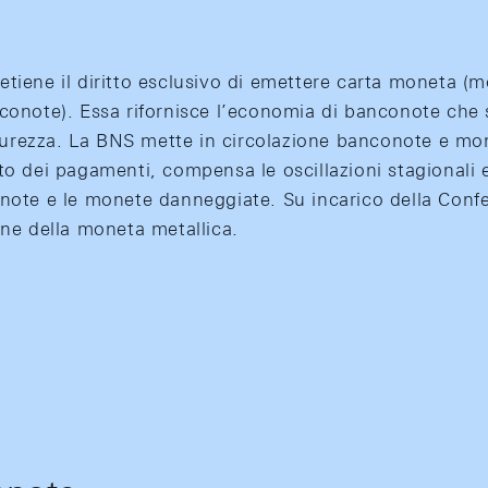
tiene il diritto esclusivo di emettere carta moneta (
nconote). Essa rifornisce l’economia di banconote che 
sicurezza. La BNS mette in circolazione banconote e mo
to dei pagamenti, compensa le oscillazioni stagionali e 
onote e le monete danneggiate. Su incarico della Con
one della moneta metallica.