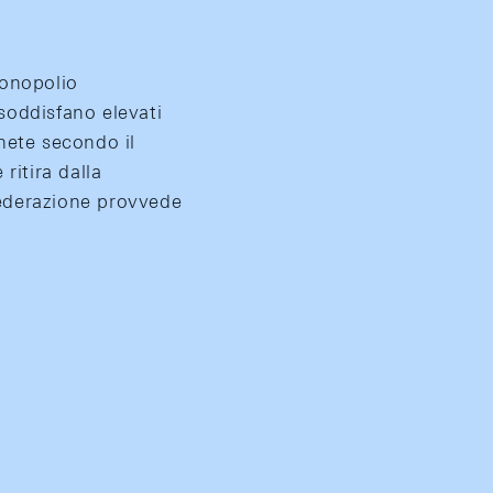
monopolio
soddisfano elevati
nete secondo il
ritira dalla
federazione provvede