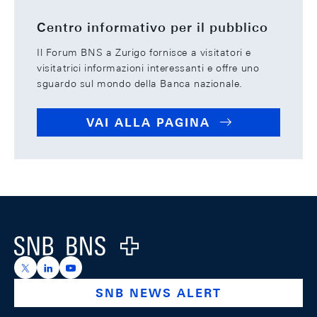
Centro informativo per il pubblico
Il Forum BNS a Zurigo fornisce a visitatori e
visitatrici informazioni interessanti e offre uno
sguardo sul mondo della Banca nazionale.
VAI ALLA PAGINA
Footer
Logo
https://x.com/snb_bns
https://ch.linkedin.com/company/swiss-national-ba
https://www.youtube.com/@swissnationalbank
SNB NEWS ALERT