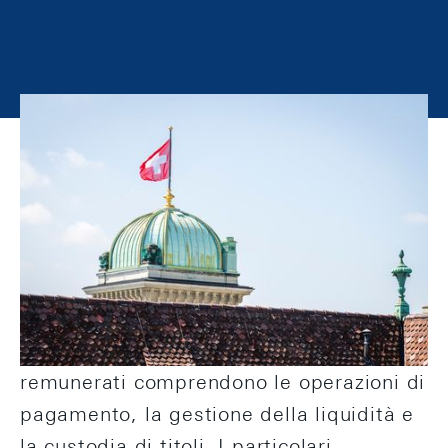
La Banca nazionale fornisce servizi
bancari alla Confederazione giusta
l’art. 5 cpv. 4 e l’art 11 LBN. I servizi
vengono prestati contro un adeguato
compenso. Sono tuttavia gratuiti se
agevolano la conduzione della politica
monetaria e valutaria. I servizi
remunerati comprendono le operazioni di
pagamento, la gestione della liquidità e
la custodia di titoli. I particolari