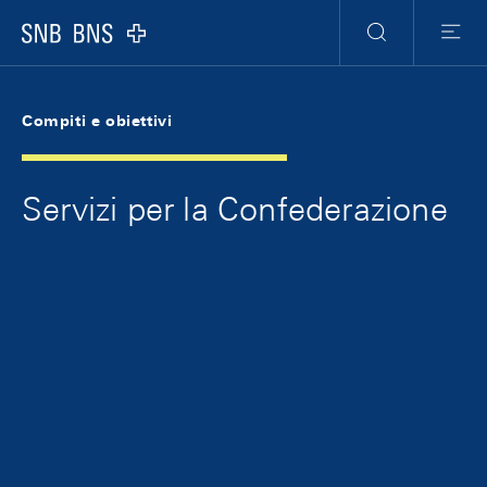
Skip Links Navigation
Header
Meta Navigation
Logo
Ricerca
Menu
Compiti e obiettivi
Servizi per la Confederazione