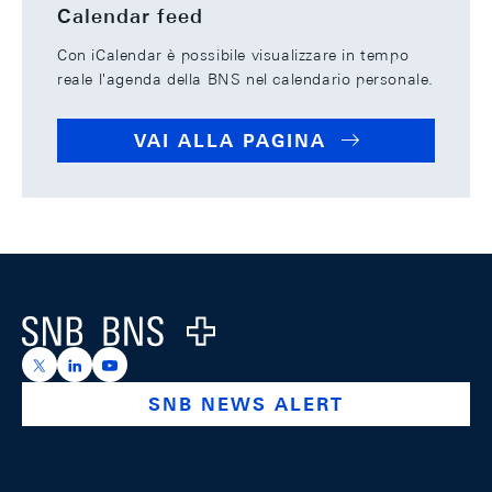
Calendar feed
Con iCalendar è possibile visualizzare in tempo
reale l'agenda della BNS nel calendario personale.
VAI ALLA PAGINA
Footer
Logo
https://x.com/snb_bns
https://ch.linkedin.com/company/swiss-national-ba
https://www.youtube.com/@swissnationalbank
SNB NEWS ALERT