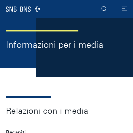
Skip Links Navigation
Header
Meta Navigation
Logo
Ricerca
Men
Informazioni per i media
Relazioni con i media
Recapiti