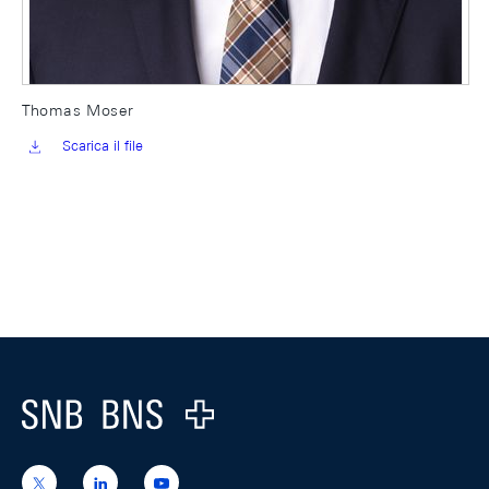
Thomas Moser
Scarica il file
Footer
Logo
https://x.com/snb_bns
https://ch.linkedin.com/company/swiss-
https://www.youtube.com/@swissnation