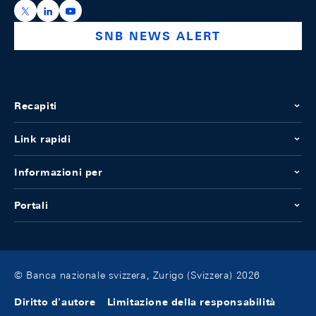
https://x.com/snb_bns
https://ch.linkedin.com/company/swiss-national-ba
https://www.youtube.com/@swissnationalbank
SNB NEWS ALERT
Recapiti
Link rapidi
Informazioni per
Portali
© Banca nazionale svizzera, Zurigo (Svizzera) 2026
Diritto d'autore
Limitazione della responsabilità