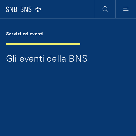
Skip Links Navigation
Header
Meta Navigation
Logo
Ricerca
Menu
Servizi ed eventi
Gli eventi della BNS