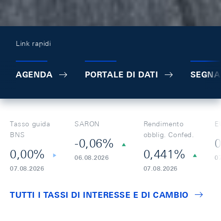
Link rapidi
AGENDA
PORTALE DI DATI
SEGNA
Tasso guida
SARON
Rendimento
E
BNS
obblig. Confed.
-0,06%
0
0,00%
0,441%
06.08.2026
0
07.08.2026
07.08.2026
TUTTI I TASSI DI INTERESSE E DI CAMBIO