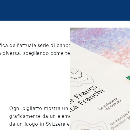
ica dell'attuale serie di banconote la Banca nazionale
a diversa, scegliendo come tema generale “La Svizzera 
Ogni biglietto mostra un aspetto tipico del nostr
graficamente da un elemento principale. Ciascun a
da un luogo in Svizzera e da altri elementi grafici