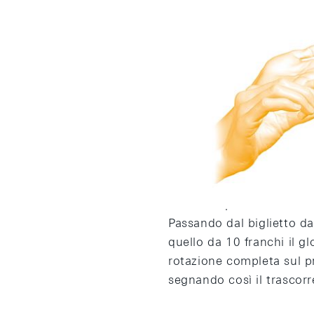
Il globo
Il globo luccicante mostr
consideri parte di un mo
Passando dal biglietto da
quello da 10 franchi il 
rotazione completa sul p
segnando così il trascorr