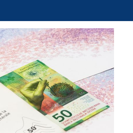
 ha deciso di
nei suoi molteplici
o Paese, rappresentato
spetto è illustrato da un'azione,
. Non vengono più raffigurate