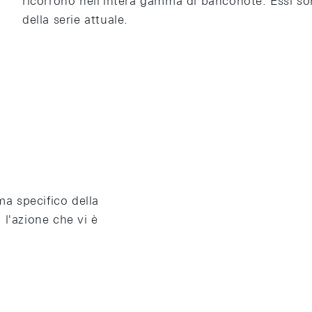
ricorrono nell'intera gamma di banconote. Essi son
della serie attuale.
ma specifico della
l'azione che vi è