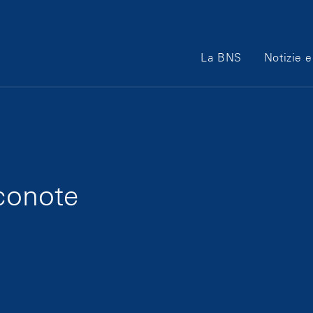
Main Navigation
La BNS
Notizie e
nconote