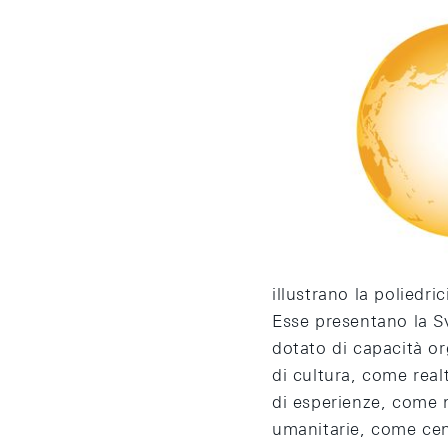
Il luogo
Ogni banconota most
Svizzera. Nel loro in
illustrano la poliedri
Esse presentano la S
dotato di capacità o
di cultura, come realt
di esperienze, come 
umanitarie, come cen