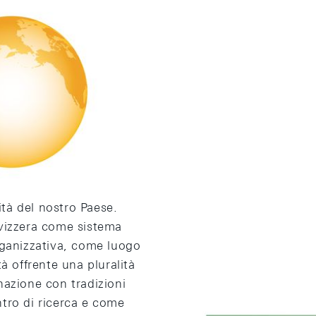
ra un aspetto della
sieme le sei banconote
cità del nostro Paese.
vizzera come sistema
rganizzativa, come luogo
à offrente una pluralità
nazione con tradizioni
tro di ricerca e come