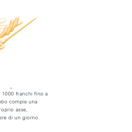
a come la Svizzera si
ndo globalizzato.
 1000 franchi fino a
globo compie una
roprio asse,
ere di un giorno.