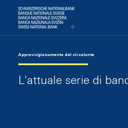
Skip Links Navigation
Header
Logo
Approvvigionamento del circolante
L'attuale serie di ba