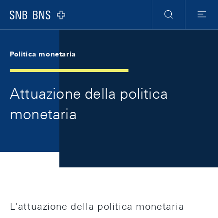
Skip Links Navigation
Header
Meta Navigation
Logo
Ricerca
Menu
Politica monetaria
Attuazione della politica
monetaria
L'attuazione della politica monetaria