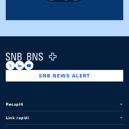
Footer
Logo
https://x.com/snb_bns
https://ch.linkedin.com/company/swiss-national-ba
https://www.youtube.com/@swissnationalbank
SNB NEWS ALERT
Recapiti
Link rapidi