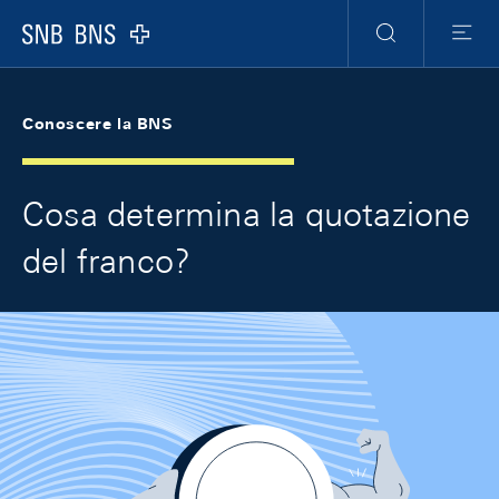
Skip Links Navigation
Header
Meta Navigation
Logo
Ricerca
Menu
Conoscere la BNS
Cosa determina la quotazione
del franco?