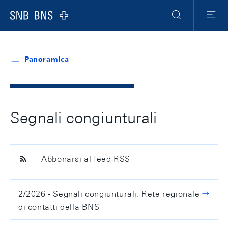
Header
Meta
Navigation
Logo
Ricerca
Menu
Panoramica
Segnali congiunturali
Abbonarsi al feed RSS
2/2026 - Segnali congiunturali: Rete regionale
di contatti della BNS