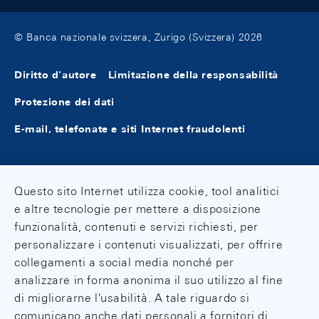
et conjoncture, 1/1997
le varie edizioni con un unico titolo in francese
e tedesco semplificato.
© Banca nazionale svizzera, Zurigo (Svizzera) 2026
Geld, Währung und Konjunktur - Monnaie
et conjoncture, 4/1996
Rapport pour la séance du 17 décembre
Diritto d'autore
Limitazione della responsabilità
1982 (FR / DE)
Protezione dei dati
Geld, Währung und Konjunktur - Monnaie
et conjoncture, 3/1996
Rapport pour la séance du 10 septembre
E-mail, telefonate e siti Internet fraudolenti
1982 (FR / DE)
Geld, Währung und Konjunktur - Monnaie
et conjoncture, 2/1996
Rapport pour la séance du 11 juin 1982
Questo sito Internet utilizza cookie, tool analitici
(FR / DE)
e altre tecnologie per mettere a disposizione
Geld, Währung und Konjunktur - Monnaie
funzionalità, contenuti e servizi richiesti, per
et conjoncture, 1/1996
Rapport pour la séance du 12 mars 1982
personalizzare i contenuti visualizzati, per offrire
(FR / DE)
collegamenti a social media nonché per
Geld, Währung und Konjunktur - Monnaie
analizzare in forma anonima il suo utilizzo al fine
et conjoncture, 4/1995
Rapport pour la séance du 18 décembre
di migliorarne l'usabilità. A tale riguardo si
1981 (FR / DE)
comunicano anche dati personali a fornitori di