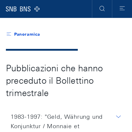
Header
Meta
Navigation
Logo
Ricerca
Menu
Panoramica
Pubblicazioni che hanno
preceduto il Bollettino
trimestrale
1983-1997: "Geld, Währung und
Konjunktur / Monnaie et