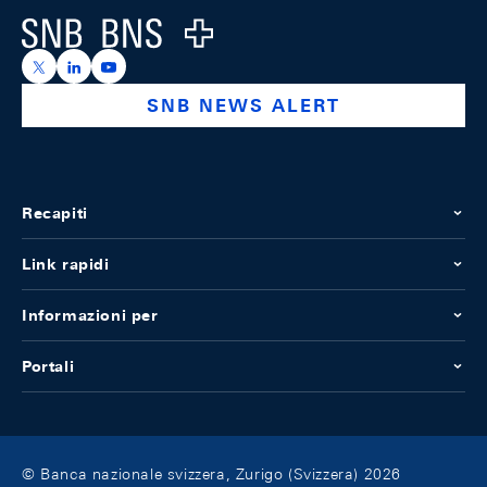
Logo
https://x.com/snb_bns
https://ch.linkedin.com/company/swiss-national-ba
https://www.youtube.com/@swissnationalbank
SNB NEWS ALERT
Recapiti
Link rapidi
Informazioni per
Portali
© Banca nazionale svizzera, Zurigo (Svizzera) 2026