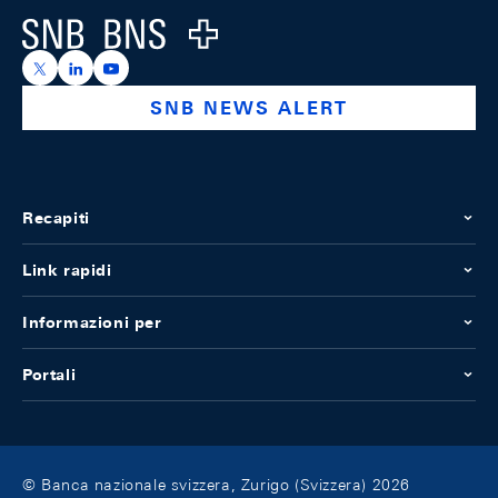
Logo
https://x.com/snb_bns
https://ch.linkedin.com/company/swiss-national-ba
https://www.youtube.com/@swissnationalbank
SNB NEWS ALERT
Recapiti
Link rapidi
Informazioni per
Portali
© Banca nazionale svizzera, Zurigo (Svizzera) 2026