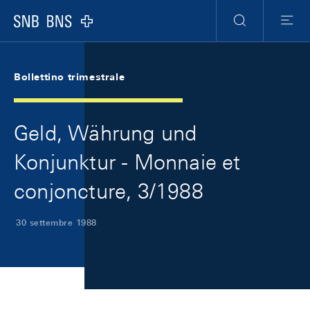
Skip Links Navigation
Header
Meta Navigation
Logo
Ricerca
Menu
Bollettino trimestrale
Geld, Währung und
Konjunktur - Monnaie et
conjoncture, 3/1988
30 settembre 1988