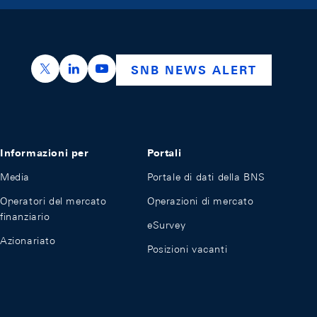
https://x.com/snb_bns
https://ch.linkedin.com/company/swiss-nation
https://www.youtube.com/@swissnation
SNB NEWS ALERT
Informazioni per
Portali
Media
Portale di dati della BNS
Operatori del mercato
Operazioni di mercato
finanziario
eSurvey
Azionariato
Posizioni vacanti