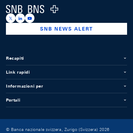
Logo
https://x.com/snb_bns
https://ch.linkedin.com/company/swiss-national-ba
https://www.youtube.com/@swissnationalbank
SNB NEWS ALERT
Recapiti
Link rapidi
Informazioni per
Portali
© Banca nazionale svizzera, Zurigo (Svizzera) 2026