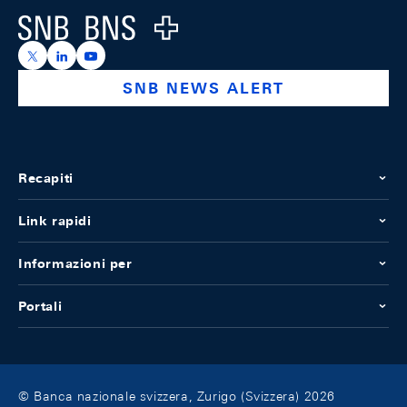
Logo
https://x.com/snb_bns
https://ch.linkedin.com/company/swiss-national-ba
https://www.youtube.com/@swissnationalbank
SNB NEWS ALERT
Recapiti
Link rapidi
Informazioni per
Portali
© Banca nazionale svizzera, Zurigo (Svizzera) 2026