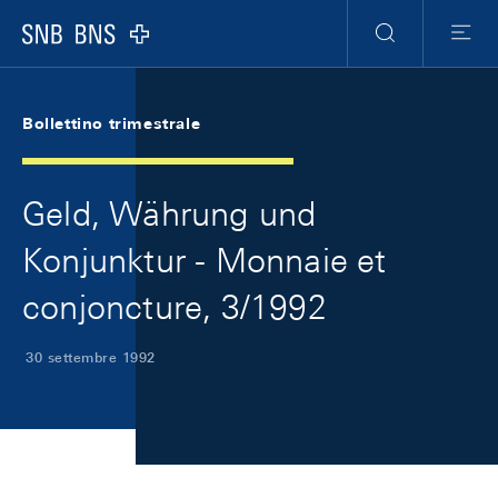
Skip Links Navigation
Header
Meta Navigation
Logo
Ricerca
Menu
Bollettino trimestrale
Geld, Währung und
Konjunktur - Monnaie et
conjoncture, 3/1992
30 settembre 1992