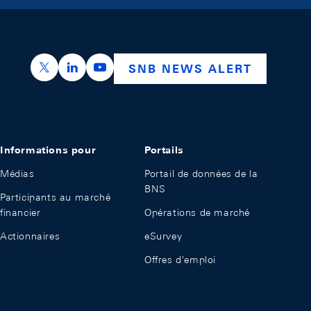
https://x.com/snb_bns
https://ch.linkedin.com/company/swiss-nation
https://www.youtube.com/@swissnation
SNB NEWS ALERT
Informations pour
Portails
Médias
Portail de données de la
BNS
Participants au marché
financier
Opérations de marché
Actionnaires
eSurvey
Offres d'emploi