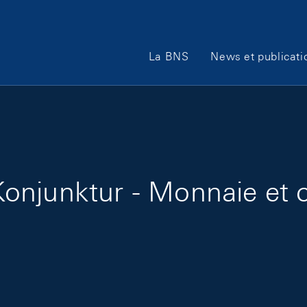
Main Navigation
La BNS
News et publicati
onjunktur - Monnaie et c