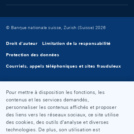
Comptes financiers de la Suisse
Données économiques
Relations économiques internationales
Données économiques
© Banque nationale suisse, Zurich (Suisse) 2026
Données complémentaires
Ensembles de statistiques
Droit d'auteur
Limitation de la responsabilité
Protection des données
Taux d'intérêt
Balance suisse des paiements et
Courriels, appels téléphoniques et sites frauduleux
position extérieure
Rendements d'obligations
Investissements directs
Opérations sur devises et produits
Pour mettre à disposition les fonctions, les
dérivés
Données économiques
contenus et les services demandés,
personnaliser les contenus affichés et proposer
Indices de cours de change
des liens vers les réseaux sociaux, ce site utilise
Données complémentaires
des cookies, des outils d'analyse et diverses
technologies. De plus, son utilisation est