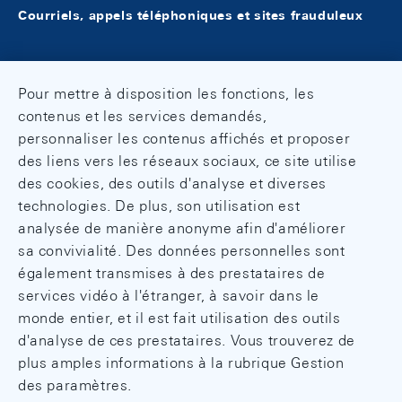
Voir pages 36 ss
Courriels, appels téléphoniques et sites frauduleux
bilatéral y afférent avec l'Union
européenne, août 2013
Nombre d'entreprises en Suisse à
Voir pages 46 ss
participation étrangère majoritaire,
Pour mettre à disposition les fonctions, les
décembre 2009
Commerce de transit en Suisse, août
contenus et les services demandés,
Voir page 17
2012
personnaliser les contenus affichés et proposer
Voir pages 34 ss
des liens vers les réseaux sociaux, ce site utilise
Effectifs en Suisse et à l'étranger des
des cookies, des outils d'analyse et diverses
investisseurs directs suisses, décembre
La dette extérieure de la Suisse,
technologies. De plus, son utilisation est
2007
décembre 2011
analysée de manière anonyme afin d'améliorer
Voir pages 12 ss
Voir pages 12 ss
sa convivialité. Des données personnelles sont
également transmises à des prestataires de
Investissements directs étrangers en
Evolution à long terme de la balance
services vidéo à l'étranger, à savoir dans le
Suisse selon le critère de l'investisseur
commerciale, août 2011
monde entier, et il est fait utilisation des outils
détenant le contrôle final, décembre
Voir pages 34 ss
d'analyse de ces prestataires. Vous trouverez de
2006
plus amples informations à la rubrique Gestion
Voir pages 13 s.
Investissements de portefeuille à
des paramètres.