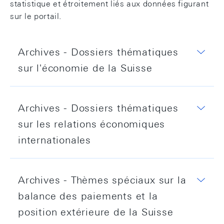
statistique et étroitement liés aux données figurant
sur le portail.
Archives - Dossiers thématiques
sur l'économie de la Suisse
Archives - Dossiers thématiques
sur les relations économiques
Le patrimoine des ménages domiciliés
en Suisse: concepts et comparaison
internationales
internationale de l’évolution, avril 2021
data.snb.ch
Archives - Thèmes spéciaux sur la
Communiqué de presse, avril 2021
balance des paiements et la
Les banques dans la balance des
paiements et la position extérieure, mai
position extérieure de la Suisse
Relations entre le compte financier de la
2021