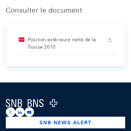
Consulter le document
Position extérieure nette de la
Suisse 2010
Footer
Logo
https://x.com/snb_bns
https://ch.linkedin.com/company/swiss-national-ba
https://www.youtube.com/@swissnationalbank
SNB NEWS ALERT