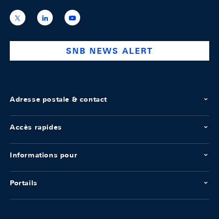
https://x.com/snb_bns
https://ch.linkedin.com/company/swiss-
https://www.youtube.com/@swissnation
national-
bank
SNB NEWS ALERT
Adresse postale & contact
Accès rapides
Informations pour
Portails