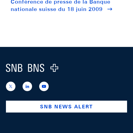
Conférence de presse de la Banque
nationale suisse du 18 juin 2009
Footer
Logo
https://x.com/snb_bns
https://ch.linkedin.com/company/swiss-
https://www.youtube.com/@swissnation
national-
bank
SNB NEWS ALERT