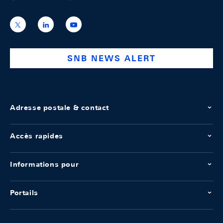
https://x.com/snb_bns
https://ch.linkedin.com/company/swiss-
https://www.youtube.com/@swissnation
national-
bank
SNB NEWS ALERT
Adresse postale & contact
Accès rapides
Informations pour
Portails