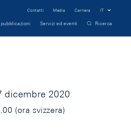
Meta
Contatti
Media
Carriera
IT
Navigation
 pubblicazioni
Servizi ed eventi
Ricerca
17 dicembre 2020
00 (ora svizzera)