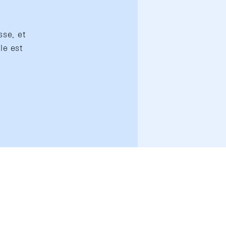
sse, et
le est