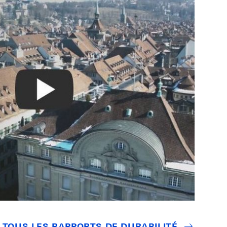
ale a pour mandat
es répercussions de
la situation
e, ainsi que
lement sur deux
a création du fonds
-vis de l'euro (2011 à
 contraintes de
TOUS LES RAPPORTS DE DURABILITÉ