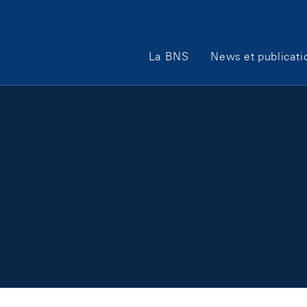
Main Navigation
La BNS
News et publicati