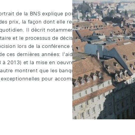
 portrait de la BNS explique pourquoi la Banque nation
 des prix, la façon dont elle remplit cette mission et l
quotidien. Il décrit notamment l'examen trimestriel de 
ire et le processus de décision de politique monétair
cision lors de la conférence de presse. Il revient éga
e ces dernières années: l'aide apportée à UBS avec l
8 à 2013) et la mise en oeuvre du cours plancher vis-à
autre montrent que les banques centrales sont parfois
exceptionnelles pour accomplir leur mandat.