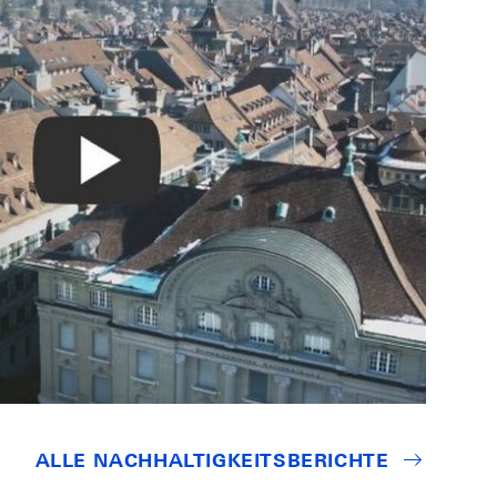
 hat, die
he Auswirkungen dies
gsprozess mit der
 der
eignisse jüngeren
13) und der
entralbank
um ihren Auftrag zu
ALLE NACHHALTIGKEITSBERICHTE