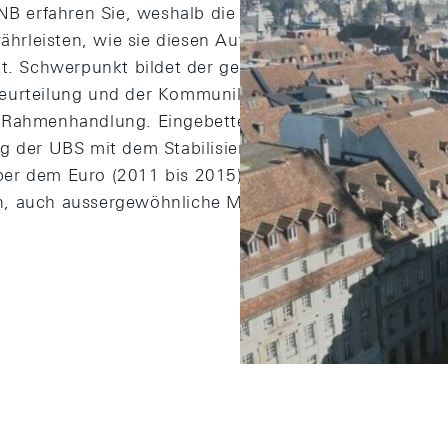
SNB erfahren Sie, weshalb die Nationalbank den Auftrag
ewährleisten, wie sie diesen Auftrag umsetzt und welc
at. Schwerpunkt bildet der geldpolitische Entscheidun
eurteilung und der Kommunikation des Entscheids an
 Rahmenhandlung. Eingebettet sind zwei besondere Er
g der UBS mit dem Stabilisierungsfonds (2008 bis 20
r dem Euro (2011 bis 2015). Sie zeigen, dass eine Z
, auch aussergewöhnliche Massnahmen zu ergreifen, 