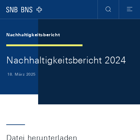
Skip Links Navigation
Header
Meta Navigation
Logo
Suche
Menu
Nachhaltigkeitsbericht
Nachhaltigkeitsbericht 2024
18. März 2025
Datei herunterladen