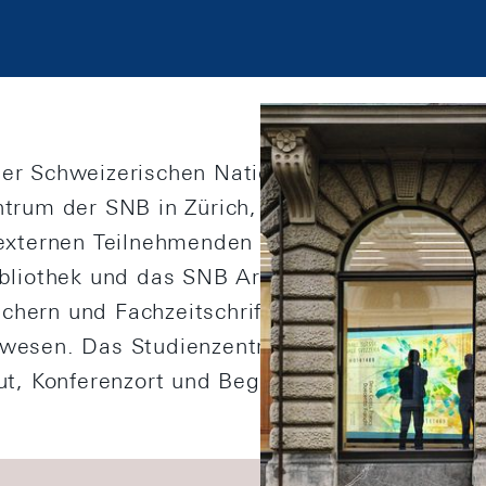
er Schweizerischen Nationalbank! Im Forum
trum der SNB in Zürich, führen wir Konferen
externen Teilnehmenden durch. Wir stellen Arb
ibliothek und das SNB Archiv bieten zudem e
ern und Fachzeitschriften zu Geldpolitik, Vo
wesen. Das Studienzentrum Gerzensee wiede
ut, Konferenzort und Begegnungsstätte.