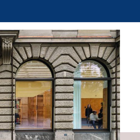
 SNB, einem
zen und Seminare
eitsplätze zur
ine umfassende
lkswirtschaft,
rum ist