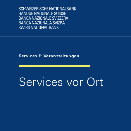
Skip Links Navigation
Header
Logo
Services & Veranstaltungen
Services vor Ort