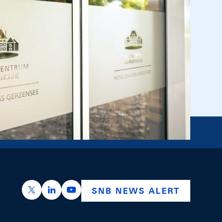
 SNB-
https://x.com/snb_bns
https://ch.linkedin.com/company/swiss-nation
https://www.youtube.com/@swissnation
SNB NEWS ALERT