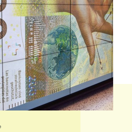
Bibliothek der SNB
Fachzeitschriften zu Geldpolitik, Volkswirtschaft,
KEN
e