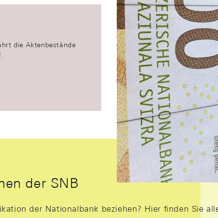
Die öffentliche 
ahrt die Aktenbestände
Entdecken Sie Bücher und 
.
Bargeld und Bankwesen.
JETZT ENTDEC
onen der SNB
kation der Nationalbank beziehen? Hier finden Sie all