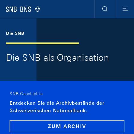
Skip Links Navigation
Header
Meta Navigation
Logo
Suche
Men
Die SNB
Die SNB als Organisation
SNB Geschichte
Entdecken Sie die Archivbestände der
Schweizerischen Nationalbank.
ZUM ARCHIV