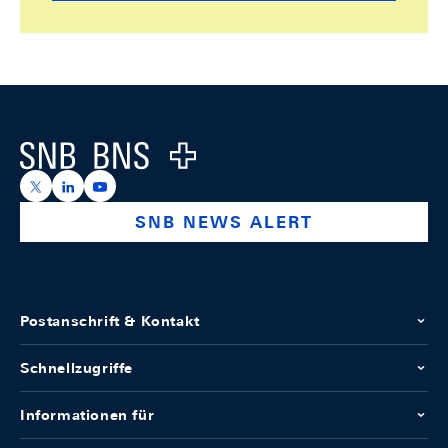
Footer
Logo
https://x.com/snb_bns
https://ch.linkedin.com/company/swiss-national-ba
https://www.youtube.com/@swissnationalbank
SNB NEWS ALERT
Postanschrift & Kontakt
Schnellzugriffe
Informationen für