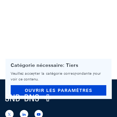
Catégorie nécessaire: Tiers
Veuillez accepter la catégorie correspondante pour
voir ce contenu.
Footer
OUVRIR LES PARAMÈTRES
Logo
https://x.com/snb_bns
https://ch.linkedin.com/company/swiss-
https://www.youtube.com/@swissnation