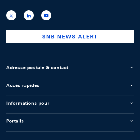
https://x.com/snb_bns
https://ch.linkedin.com/company/swiss-
https://www.youtube.com/@swissnation
national-
bank
SNB NEWS ALERT
Adresse postale & contact
Accès rapides
Informations pour
Portails