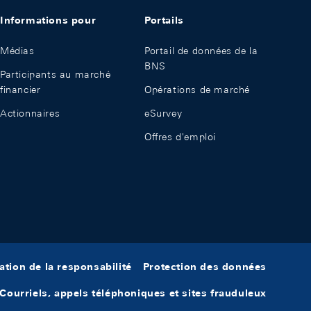
Informations pour
Portails
Médias
Portail de données de la
BNS
Participants au marché
financier
Opérations de marché
Actionnaires
eSurvey
Offres d'emploi
ation de la responsabilité
Protection des données
Courriels, appels téléphoniques et sites frauduleux