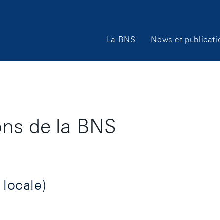
Main
La BNS
News et publicati
Navigation
ons de la BNS
 locale)