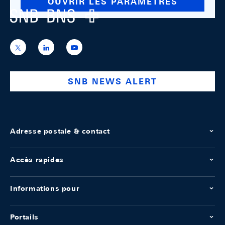
OUVRIR LES PARAMÈTRES
Logo
https://x.com/snb_bns
https://ch.linkedin.com/company/swiss-
https://www.youtube.com/@swissnation
national-
bank
SNB NEWS ALERT
Adresse postale & contact
Accès rapides
Informations pour
Portails