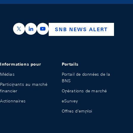
https://x.com/snb_bns
https://ch.linkedin.com/company/swiss-nation
https://www.youtube.com/@swissnation
SNB NEWS ALERT
Informations pour
Portails
Médias
Portail de données de la
BNS
Participants au marché
financier
Opérations de marché
Actionnaires
eSurvey
Offres d'emploi