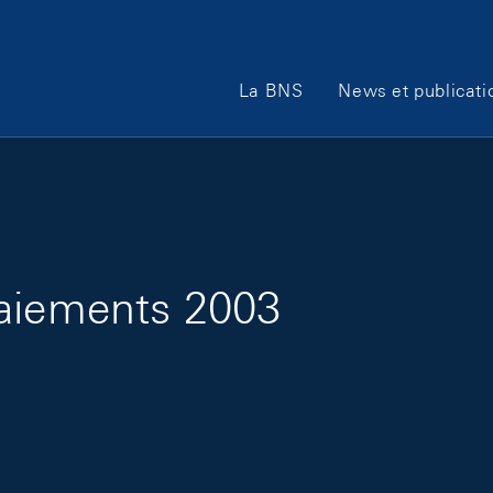
Main Navigation
La BNS
News et publicati
paiements 2003