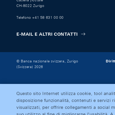
Casella postale
CH-8022 Zurigo
Telefono +41 58 631 00 00
E-MAIL E ALTRI CONTATTI
Diri
© Banca nazionale svizzera, Zurigo
(Svizzera) 2026
Questo sito Internet utilizza cookie, tool anali
disposizione funzionalità, contenuti e servizi r
visualizzati, per offrire collegamenti a social
suo utilizzo al fine di migliorarne l'usabilità.