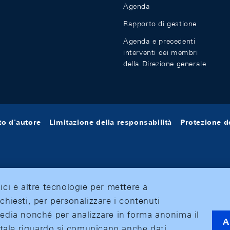
Agenda
Rapporto di gestione
Agenda e precedenti
interventi dei membri
della Direzione generale
tto d'autore
Limitazione della responsabilità
Protezione de
tici e altre tecnologie per mettere a
ichiesti, per personalizzare i contenuti
 media nonché per analizzare in forma anonima il
A
 A tale riguardo si comunicano anche dati