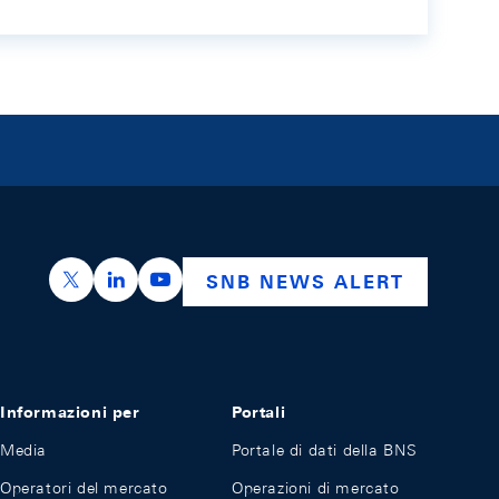
https://x.com/snb_bns
https://ch.linkedin.com/company/swiss-nation
https://www.youtube.com/@swissnation
SNB NEWS ALERT
Informazioni per
Portali
Media
Portale di dati della BNS
Operatori del mercato
Operazioni di mercato