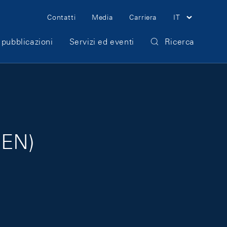
Meta Navigation
Contatti
Media
Carriera
IT
 pubblicazioni
Servizi ed eventi
Ricerca
 EN)