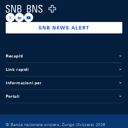
Logo
https://x.com/snb_bns
https://ch.linkedin.com/company/swiss-national-ba
https://www.youtube.com/@swissnationalbank
SNB NEWS ALERT
Recapiti
Link rapidi
Informazioni per
Portali
© Banca nazionale svizzera, Zurigo (Svizzera) 2026