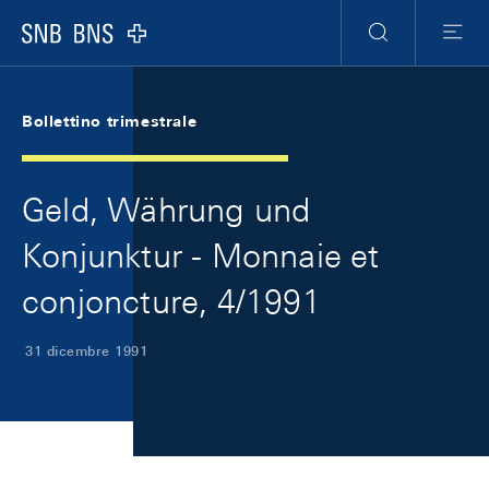
Skip Links Navigation
Header
Meta Navigation
Logo
Ricerca
Menu
Bollettino trimestrale
Geld, Währung und
Konjunktur - Monnaie et
conjoncture, 4/1991
31 dicembre 1991