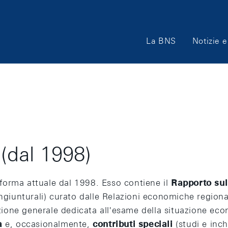
Main
La BNS
Notizie e
Navigation
 (dal 1998)
a forma attuale dal 1998. Esso contiene il
Rapporto sul
iunturali) curato dalle Relazioni economiche regiona
ezione generale dedicata all'esame della situazione ec
a
e, occasionalmente,
contributi speciali
(studi e inch