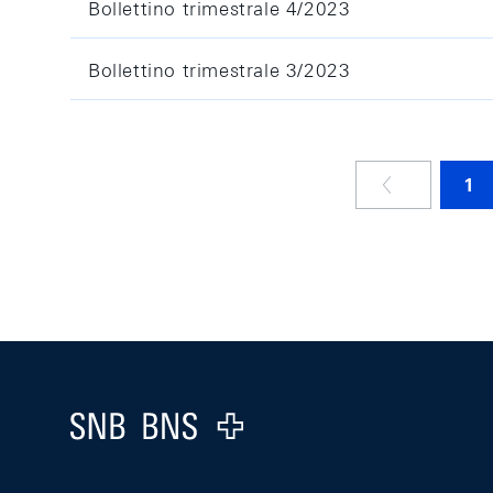
Bollettino trimestrale 4/2023
Bollettino trimestrale 3/2023
1
Footer
Logo