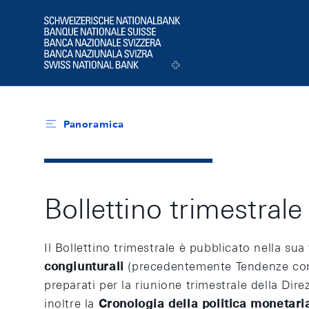
Header
Logo
Panoramica
Bollettino trimestrale
Il Bollettino trimestrale è pubblicato nella su
congiunturali
(precedentemente Tendenze cong
preparati per la riunione trimestrale della Dir
inoltre la
Cronologia della politica monetari