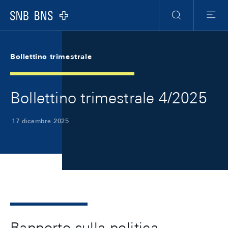
Skip Links Navigation
Header
Meta Navigation
Logo
Ricerca
Menu
Bollettino trimestrale
Bollettino trimestrale 4/2025
17 dicembre 2025
Rapporto sulla politica