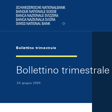
Skip Links Navigation
Header
Logo
Bollettino trimestrale
Bollettino trimestral
24 giugno 2026