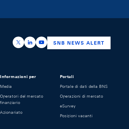
https://x.com/snb_bns
https://ch.linkedin.com/company/swiss-nation
https://www.youtube.com/@swissnation
SNB NEWS ALERT
Informazioni per
Portali
Media
Portale di dati della BNS
Operatori del mercato
Operazioni di mercato
finanziario
eSurvey
Azionariato
Posizioni vacanti