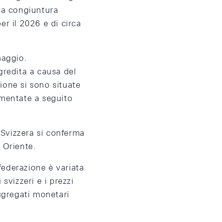
la congiuntura
er il 2026 e di circa
maggio.
ogredita a causa del
azione si sono situate
umentate a seguito
 Svizzera si conferma
 Oriente.
federazione è variata
svizzeri e i prezzi
aggregati monetari