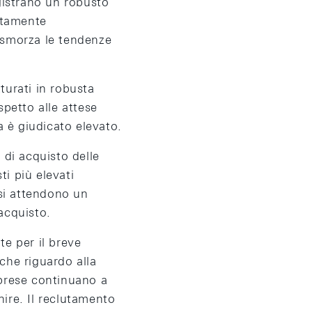
egistrano un robusto
atamente
e smorza le tendenze
turati in robusta
spetto alle attese
za è giudicato elevato.
 di acquisto delle
i più elevati
 si attendono un
acquisto.
te per il breve
he riguardo alla
mprese continuano a
nire. Il reclutamento