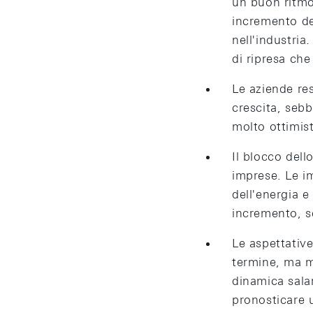
un buon ritmo.
incremento de
nell'industri
di ripresa che
Le aziende res
crescita, sebb
molto ottimist
Il blocco dell
imprese. Le im
dell'energia e
incremento, se
Le aspettative
termine, ma m
dinamica salar
pronosticare u