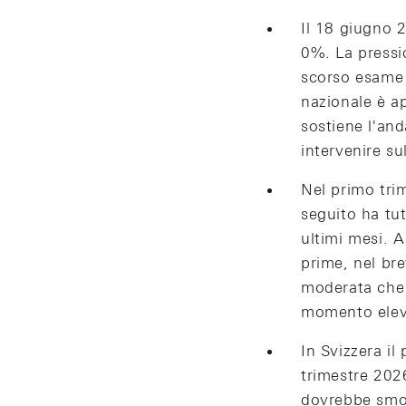
Il 18 giugno 
0%. La pressi
scorso esame 
nazionale è ap
sostiene l'and
intervenire su
Nel primo tri
seguito ha tut
ultimi mesi. A
prime, nel br
moderata che n
momento elev
In Svizzera il
trimestre 202
dovrebbe smor