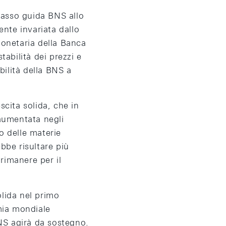
tasso guida BNS allo
nte invariata dallo
onetaria della Banca
tabilità dei prezzi e
bilità della BNS a
cita solida, che in
 aumentata negli
ro delle materie
bbe risultare più
rimanere per il
olida nel primo
mia mondiale
NS agirà da sostegno.