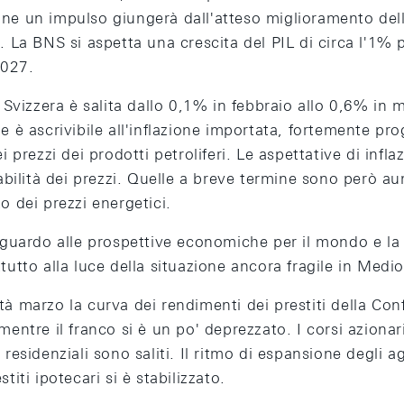
ne un impulso giungerà dall'atteso miglioramento del
. La BNS si aspetta una crescita del PIL di circa l'1% p
2027.
n Svizzera è salita dallo 0,1% in febbraio allo 0,6% in 
e è ascrivibile all'inflazione importata, fortemente pr
i prezzi dei prodotti petroliferi. Le aspettative di infl
tabilità dei prezzi. Quelle a breve termine sono però a
o dei prezzi energetici.
riguardo alle prospettive economiche per il mondo e la
tutto alla luce della situazione ancora fragile in Medio
à marzo la curva dei rendimenti dei prestiti della Con
mentre il franco si è un po' deprezzato. I corsi azionari 
 residenziali sono saliti. Il ritmo di espansione degli 
titi ipotecari si è stabilizzato.