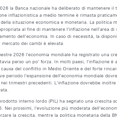
2026 la Banca nazionale ha deliberato di mantenere il 
one inflazionistica a medio termine è rimasta praticame
della situazione economica e monetaria. La politica m
propriata al fine di mantenere l'inflazione nell'area di s
amento dell'economia. In caso di necessità, la disponi
l mercato dei cambi è elevata.
mestre 2026 l'economia mondiale ha registrato una cres
tavia perso un po' forza. In molti paesi, l'inflazione è
 causa del conflitto in Medio Oriente e del forte rinca
eve periodo l'espansione dell'economia mondiale dovre
ei trimestri precedenti. L'inflazione dovrebbe inoltre 
ata.
 prodotto interno lordo (PIL) ha segnato una crescita s
6. Nei prossimi, l'evoluzione più moderata dell'econo
zare la crescita, mentre la politica monetaria della B