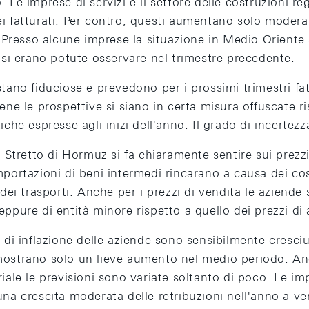
 Le imprese di servizi e il settore delle costruzioni r
i fatturati. Per contro, questi aumentano solo moder
a. Presso alcune imprese la situazione in Medio Orient
 si erano potute osservare nel trimestre precedente.
tano fiduciose e prevedono per i prossimi trimestri fat
ene le prospettive si siano in certa misura offuscate ri
iche espresse agli inizi dell'anno. Il grado di incertez
o Stretto di Hormuz si fa chiaramente sentire sui prezzi
portazioni di beni intermedi rincarano a causa dei cost
 dei trasporti. Anche per i prezzi di vendita le aziende
ppure di entità minore rispetto a quello dei prezzi di 
 di inflazione delle aziende sono sensibilmente cresciu
ostrano solo un lieve aumento nel medio periodo. Anc
iale le previsioni sono variate soltanto di poco. Le i
na crescita moderata delle retribuzioni nell'anno a ve